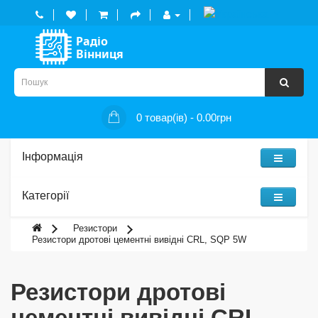
0 товар(ів) - 0.00грн
Інформація
Категорії
Резистори
Резистори дротові цементні вивідні CRL, SQP 5W
Резистори дротові
цементні вивідні CRL,